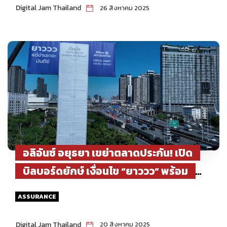
รำลึกเสน่ห์ย่านเก่าริมเจ้าพระยา
Digital Jam Thailand
26 สิงหาคม 2025
อลิอันซ์ อยุธยา เขย่าตลาดประกัน! เปิด
บิลบอร์ดยักษ์ เงื่อนไข “ยาววว” พร้อม
เครนยกกลางกรุง จุดกระแส #ตรงไปตรง
ASSURANCE
มา
Digital Jam Thailand
20 สิงหาคม 2025