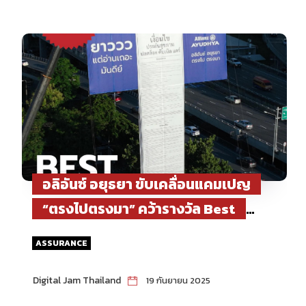
อลิอันซ์ อยุธยา ขับเคลื่อนแคมเปญ
“ตรงไปตรงมา” คว้ารางวัล Best
Outdoor Ads จาก Best Ads
ASSURANCE
onTV.com สร้างมาตรฐานใหม่ของ
โฆษณาประกันภัยที่โปร่งใส
Digital Jam Thailand
19 กันยายน 2025