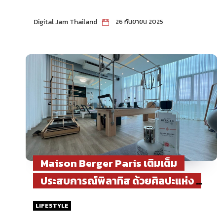
แห่งภูมิภาคเพื่อความยั่งยืน” พร้อม
ร่วมหนุนแนวคิด “ปรับตัว ร่วมมือ และ
Digital Jam Thailand
26 กันยายน 2025
หาทางออก เพื่ออยู่รอดในวิกฤติโลก
รวน”
Maison Berger Paris เติมเต็ม
ประสบการณ์พิลาทิส ด้วยศิลปะแห่ง
กลิ่นหอมจากฝรั่งเศส
LIFESTYLE