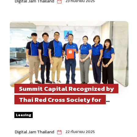
Digital Jam Thailand
23 กันยายน 2025
Summit Capital Recognized by
Thai Red Cross Society for
Continuous Blood Donation
Leasing
Support, Contributing Over 1,315
Units of Blood
Digital Jam Thailand
22 กันยายน 2025