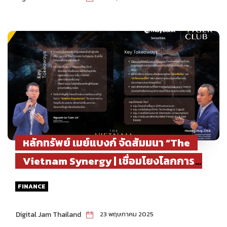
หลักทรัพย์ เมย์แบงก์ จัดสัมมนา “The
Vietnam Synergy | เชื่อมโยงโลกการ
ลงทุนไทย-เวียดนาม”นักวิเคราะห์ร่วมเจาะ
FINANCE
อินไซต์ ชี้เวียดนาม ยังคงเป็น Rising
Star แนะลงทุน 4 หุ้นเด่น
Digital Jam Thailand
23 พฤษภาคม 2025