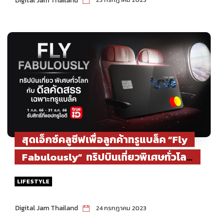
Digital Jam Thailand
สุดเอ็กซ์คลูซีฟเพื่อลูกค้าทรูแบล็ค “Fly
Fabulously” ทริปบินเที่ยวพิเศษทั่วโลก
สัมผัสความประทับใจกับดีลคัดสรรที่ดูแล
LIFESTYLE
อย่างเหนือระดับตั้งแต่เริ่มและตลอด
ทริป
Digital Jam Thailand
24 กรกฎาคม 2023