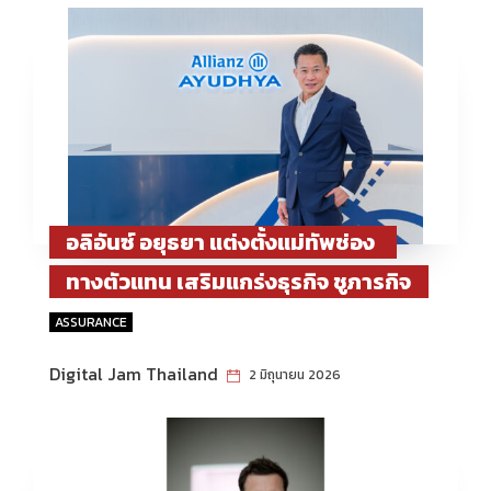
อลิอันซ์ อยุธยา แต่งตั้งแม่ทัพช่อง
ทางตัวแทน เสริมแกร่งธุรกิจ ชูภารกิจ
สร้างตัวแทนศักยภาพสูง เดินหน้า
ASSURANCE
สร้างการเติบโตอย่างมั่นคงและ
Digital Jam Thailand
2 มิถุนายน 2026
ยั่งยืน