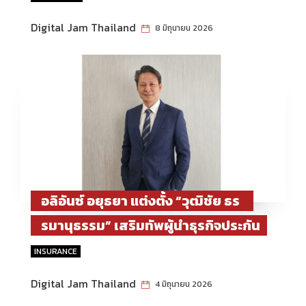
ราชินีนาถ พระบรมราชชนนีพันปี
Digital Jam Thailand
8 มิถุนายน 2026
หลวง
อลิอันซ์ อยุธยา แต่งตั้ง “วุฒิชัย ธร
รมานุธรรม” เสริมทัพผู้นำธุรกิจประกัน
ภัยองค์กร
INSURANCE
Digital Jam Thailand
4 มิถุนายน 2026