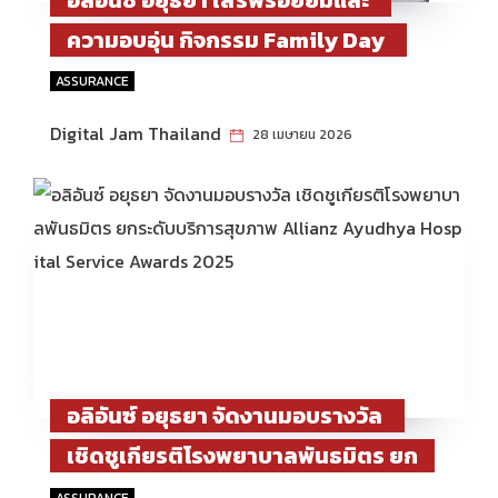
ความอบอุ่น กิจกรรม Family Day
2026 ชวนลูกค้าผจญภัยบุกอาณาจักร
ASSURANCE
ไดโนเสาร์ ณ Jurassic World: The
Digital Jam Thailand
28 เมษายน 2026
Experience Bangkok
อลิอันซ์ อยุธยา จัดงานมอบรางวัล
เชิดชูเกียรติโรงพยาบาลพันธมิตร ยก
ระดับบริการสุขภาพ Allianz
ASSURANCE