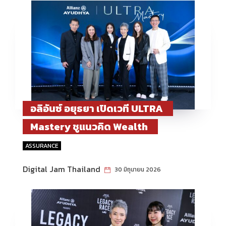
อลิอันซ์ อยุธยา เปิดเวที ULTRA
Mastery ชูแนวคิด Wealth
Architect ยกระดับการวางแผนความ
ASSURANCE
มั่งคั่งระยะยาว
Digital Jam Thailand
30 มิถุนายน 2026