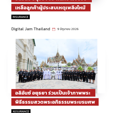
เหลือลูกค้าผู้ประสบเหตุเพลิงไหม้
ชุมชนพระราม 6 อนุมัติจ่ายสินไหมกว่า
INSURANCE
2.45 ล้านบาท ภายใน 1 วัน
Digital Jam Thailand
9 มิถุนายน 2026
อลิอันซ์ อยุธยา ร่วมเป็นเจ้าภาพพระ
พิธีธรรมสวดพระอภิธรรมพระบรมศพ
สมเด็จพระนางเจ้าสิริกิติ์ พระบรม
ASSURANCE