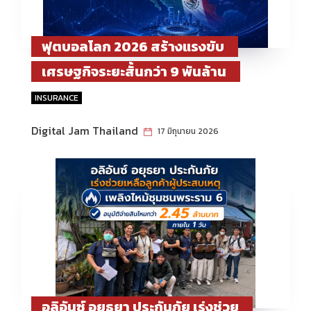
ฟุตบอลโลก 2026 สร้างแรงขับ
เศรษฐกิจระยะสั้นกว่า 9 พันล้าน
ดอลลาร์ Allianz Research ชี้ภาคท่อง
INSURANCE
เที่ยว–บริการรับอานิสงส์สูงสุด
Digital Jam Thailand
17 มิถุนายน 2026
อลิอันซ์ อยุธยา ประกันภัย เร่งช่วย