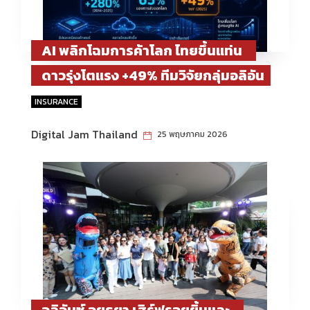
AI พลิกโฉมการค้าโลก ไทยขึ้นแท่น
ดาวรุ่งโตแรง +49% ทีมวิจัยกลุ่มอลิอัน
ซ์ ชี้ ASEAN ก้าวสู่ศูนย์กลาง Supply
INSURANCE
Chain ใหม่
Digital Jam Thailand
25 พฤษภาคม 2026
อลิอันซ์ อยุธยา เสิร์ฟรอยยิ้มและ