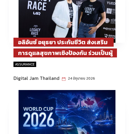
อลิอันซ์ อยุธยา ประกันชีวิต ส่งเสริม
การดูแลสุขภาพเชิงป้องกัน ร่วมเป็นผู้
สนับสนุนหลัก “Allianz Ayudhya
ASSURANCE
presents LEGACY RACE” จุดประกาย
Digital Jam Thailand
24 มิถุนายน 2026
คนไทยเตรียมพร้อมสู่คุณภาพชีวิตที่ดี
ในระยะยาว