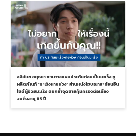
อลิอันซ์ อยุธยา ชวนวางแผนประกันก่อนเป็นมะเร็ง ชู
ผลิตภัณฑ์ “มะเร็งหายห่วง” ผ่านหนังโฆษณาสะท้อนอิน
ไซต์ผู้ป่วยมะเร็ง ตอกย้ำจุดขายคุ้มครองต่อเนื่อง
จนถึงอายุ 85 ปี