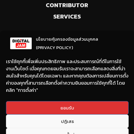
CONTRIBUTOR
SERVICES
ลงทะเบียนรับข่าวสารจากเรา
นโยบายคุ้มครองข้อมูลส่วนบุคคล
(ให้มีการเลือกความสนใจ / ชอบข่าวด้านใด)
(PRIVACY POLICY)
เราใช้คุกกี้เพื่อเพิ่มประสิทธิภาพ และประสบการณ์ที่ดีในการใช้
งานเว็บไซต์ เมื่อคุณกดยอมรับเราจะสามารถเลือกแสดงสิ่งที่น่า
สนใจสำหรับคุณได้โดยเฉพาะ และหากคุณต้องการเปลี่ยนการตั้ง
ค่าของคุกกี้สามารถเลือกตั้งค่าความยินยอมการใช้คุกกี้ได้ โดย
คลิก "การตั้งค่า"
Email:
nont@digitaljam.asia
ยอมรับ
Tel:
090-983-8378
ปฏิเสธ
Copyright © 2022 DIGITAL JAM All rights reserved.