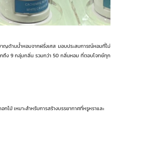
ยวชาญด้านน้ำหอมจากฝรั่งเศส มอบประสบการณ์หอมที่ไม่
ถึง 9 กลุ่มกลิ่น รวมกว่า 50 กลิ่นหอม ที่ตอบโจทย์ทุก
กดอกไม้ เหมาะสำหรับการสร้างบรรยากาศที่หรูหราและ