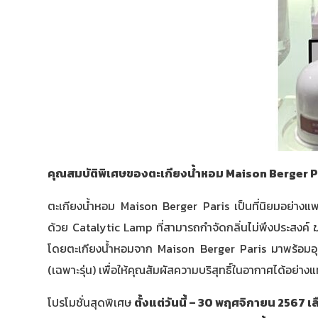
คุณสมบัติพิเศษของตะเกียงน้ำหอม
Maison Berger P
ตะเกียงน้ำหอม Maison Berger Paris เป็นที่นิยมอย่างแพร่
ด้วย Catalytic Lamp ที่สามารถกำจัดกลิ่นไม่พึงประสงค์ 
โดยตะเกียงน้ำหอมจาก Maison Berger Paris มาพร้อมอุ
(เฉพาะรุ่น) เพื่อให้คุณสัมผัสความบริสุทธิ์ในอากาศได้อย่าง
โปรโมชั่นสุดพิเศษ
ตั้งแต่วันนี้
– 30 พฤศจิกายน 2567 เลื