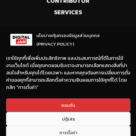
CONTRIBUTOR
SERVICES
ลงทะเบียนรับข่าวสารจากเรา
นโยบายคุ้มครองข้อมูลส่วนบุคคล
(ให้มีการเลือกความสนใจ / ชอบข่าวด้านใด)
(PRIVACY POLICY)
เราใช้คุกกี้เพื่อเพิ่มประสิทธิภาพ และประสบการณ์ที่ดีในการใช้
งานเว็บไซต์ เมื่อคุณกดยอมรับเราจะสามารถเลือกแสดงสิ่งที่น่า
สนใจสำหรับคุณได้โดยเฉพาะ และหากคุณต้องการเปลี่ยนการตั้ง
ค่าของคุกกี้สามารถเลือกตั้งค่าความยินยอมการใช้คุกกี้ได้ โดย
คลิก "การตั้งค่า"
Email:
nont@digitaljam.asia
ยอมรับ
Tel:
090-983-8378
ปฏิเสธ
Copyright © 2022 DIGITAL JAM All rights reserved.
การตั้งค่า