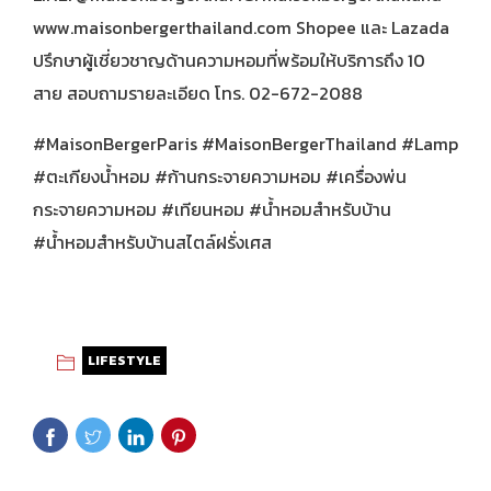
www.maisonbergerthailand.com Shopee และ Lazada
ปรึกษาผู้เชี่ยวชาญด้านความหอมที่พร้อมให้บริการถึง 10
สาย สอบถามรายละเอียด โทร. 02-672-2088
#MaisonBergerParis
#MaisonBergerThailand
#LampeBe
#ตะเกียงน้ำหอม
#ก้านกระจายความหอม
#เครื่องพ่น
กระจายความหอม
#เทียนหอม
#น้ำหอมสำหรับบ้าน
#น้ำหอมสำหรับบ้านสไตล์ฝรั่งเศส
LIFESTYLE