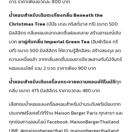
ดาร์ ราคาเพียงขวดละ 800 บาท
น้ำหอมสำหรับเติมตะเกียงกลิ่น
Beneath the
Christmas Tree
(บีนีธ เดอะ คริสต์มาส ทรี) ขนาด 500
มิลลิลิตร กลิ่นหอมสะอาดสดชื่นผ่อนคลาย สร้างอารมณ์เชิง
บวก
มาคู่กับกลิ่น
Imperial Green Tea
(อิมพีเรียล กรี
นที) ขนาด 500 มิลลิลิตร ให้ความรู้สึกอิสระ สร้างสมดุล ลด
ความเหนื่อยล้า จากกลิ่นสดชื่นของชาเขียวผสานกับไม้จันทร์
หอมและมัสค์ รวม 2 ขวด ราคาเพียง 900 บาท
น้ำหอมสำหรับเติมเครื่องกระจายความหอมอัติโนมัติ
ทุก
กลิ่น ขนาด 475 มิลลิลิตร ราคาขวดละ 480 บาท
เลือกชมน้ำหอมและเครื่องหอมสำหรับบ้านระดับพรีเมียมจาก
ประเทศฝรั่งเศสได้ที่ร้าน Maison Berger Paris ทุกสาขา และ
ทุกช่องทางออนไลน์ Facebook: MaisonBergerThailand
LINE: @maisonbergerthai IG: maisonbergerthailand