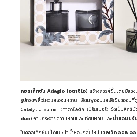
คอลเล็กชัน
Adagio (อดาจิโอ)
สร้างสรรค์ขึ้นโดยมีแ
รูปทรงพลิ้วไหวและอ่อนหวาน สีชมพูอ่อนและสีเขียวอ่อนท
Catalytic Burner (คาตาไลติก เบิร์นเนอร์) ซึ่งเป็นสิทธิ
duo)
ก้านกระจายความหอมและเทียนหอม และ
น้ำหอมปรั
ในคอลเล็กชันนี้ได้แนะนำน้ำหอมกลิ่นใหม่
เวลเว็ท ออฟ ออเ