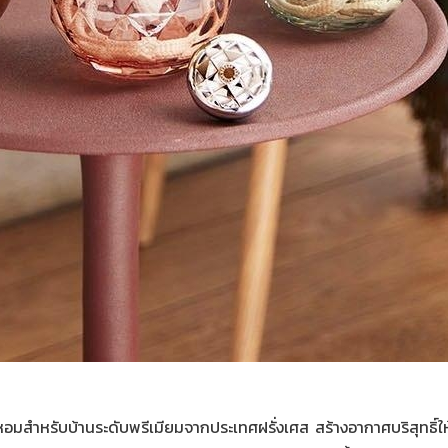
หอมสำหรับบ้านระดับพรีเมียมจากประเทศฝรั่งเศส สร้างอากาศบริสุทธิ์ใ