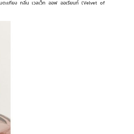
ิมตะเกียง กลิ่น เวลเว็ท ออฟ ออเรียนท์ (Velvet of