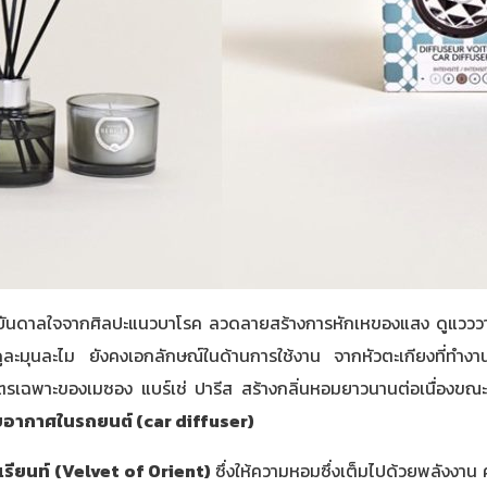
รงบันดาลใจจากศิลปะแนวบาโรค ลวดลายสร้างการหักเหของแสง ดูแววว
ี่ดูละมุนละไม ยังคงเอกลักษณ์ในด้านการใช้งาน จากหัวตะเกียงที่ท
บัตรเฉพาะของเมซอง แบร์เช่ ปารีส สร้างกลิ่นหอมยาวนานต่อเนื่องขณะ
บอากาศในรถยนต์ (
car diffuser)
รียนท์ (
Velvet of Orient)
ซึ่งให้ความหอมซึ่งเต็มไปด้วยพลังงาน