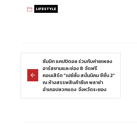
LIFESTYLE
ซัมมิท แคปปิตอล ร่วมกับค่ายเพลง
อาร์สยามและช่อง 8 จัดฟรี
คอนเสิร์ต “เปย์ลั่น สนั่นนิคม ซีซั่น 2”
ณ ห้างสรรพสินค้าซีเค พลาซ่า
อำเภอปลวกแดง จังหวัดระยอง