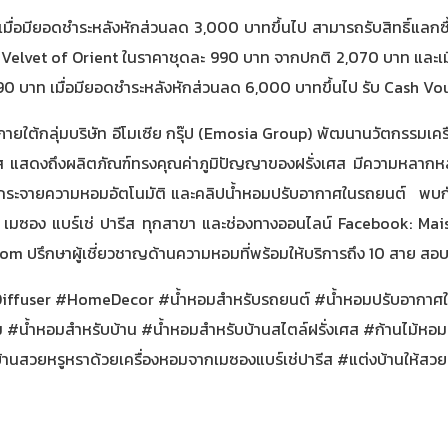
20% เมื่อมียอดชำระหลังหักส่วนลด 3,000 บาทขึ้นไป สามารถรับสิทธิ์
น Velvet of Orient ในราคาชุดละ 990 บาท จากปกติ 2,070 บาท และเม
590 บาท เมื่อมียอดชำระหลังหักส่วนลด 6,000 บาทขึ้นไป รับ Cash 
ภายใต้กลุ่มบริษัท อีโมเซีย กรุ๊ป (Emosia Group) พัฒนานวัตกรรมเคร
 แสดงถึงผลิตภัณฑ์ทรงคุณค่าภูมิปัญญาของฝรั่งเศส มีความหลากหลายท
งกระจายความหอมอัตโนมัติ และคลิปน้ำหอมปรับอากาศในรถยนต์ พบกับผ
ร้าน เมซอง แบร์เช่ ปารีส ทุกสาขา และช่องทางออนไลน์ Facebook: 
com
ปรึกษาผู้เชี่ยวชาญด้านความหอมที่พร้อมให้บริการถึง 10 สาย 
iffuser #HomeDecor #น้ำหอมสำหรับรถยนต์ #น้ำหอมปรับอากาศ
ม
#น้ำหอมสำหรับบ้าน
#น้ำหอมสำหรับบ้านสไตล์ฝรั่งเศส
#ก้านไม้หอม
านสวยหรูหราด้วยเครื่องหอมจากเมซองแบร์เช่ปารีส
#แต่งบ้านให้สวย