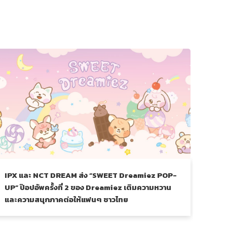
IPX และ NCT DREAM ส่ง “SWEET Dreamiez POP-
เมื่อ
UP” ป๊อปอัพครั้งที่ 2 ของ Dreamiez เติมความหวาน
Mais
และความสนุกภาคต่อให้แฟนๆ ชาวไทย
ค่าท