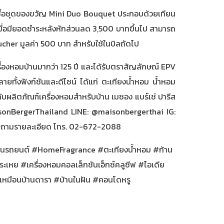
แลกซื้อชุดของขวัญ Mini Duo Bouquet ประกอบด้วยเทียน
ื่อมียอดชำระหลังหักส่วนลด 3,500 บาทขึ้นไป สามารถ
Voucher มูลค่า 500 บาท สำหรับใช้ในบิลถัดไป
ื่องหอมบ้านมากว่า 125 ปี และได้รับตราสัญลักษณ์ EPV
ั้งฟังก์ชันและดีไซน์ ได้แก่ ตะเกียงน้ำหอม น้ำหอม
ลิตภัณฑ์เครื่องหอมสำหรับบ้าน เมซอง แบร์เช่ ปารีส
MaisonBergerThailand LINE: @maisonbergerthai IG:
สอบถามรายละเอียด โทร. 02-672-2088
ในรถยนต์
#HomeFragrance
#ตะเกียงน้ำหอม
#ก้าน
ระเหย
#เครื่องหอมคอลเล็กชันเอ็กซ์คลูซีฟ
#ไอเดีย
เหมือนบ้านดารา
#บ้านในฝัน
#คอนโดหรู