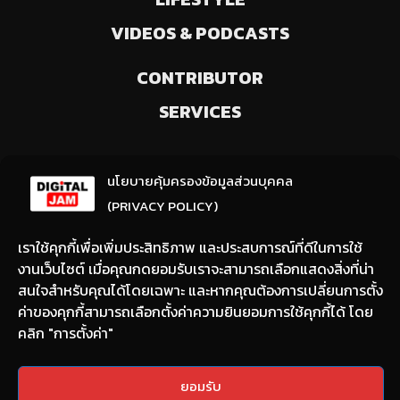
VIDEOS & PODCASTS
CONTRIBUTOR
SERVICES
ลงทะเบียนรับข่าวสารจากเรา
นโยบายคุ้มครองข้อมูลส่วนบุคคล
(ให้มีการเลือกความสนใจ / ชอบข่าวด้านใด)
(PRIVACY POLICY)
เราใช้คุกกี้เพื่อเพิ่มประสิทธิภาพ และประสบการณ์ที่ดีในการใช้
งานเว็บไซต์ เมื่อคุณกดยอมรับเราจะสามารถเลือกแสดงสิ่งที่น่า
สนใจสำหรับคุณได้โดยเฉพาะ และหากคุณต้องการเปลี่ยนการตั้ง
ค่าของคุกกี้สามารถเลือกตั้งค่าความยินยอมการใช้คุกกี้ได้ โดย
คลิก "การตั้งค่า"
Email:
nont@digitaljam.asia
ยอมรับ
Tel:
090-983-8378