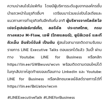
ความน่าสนใจไม่แพ้กัน โดยมีผู้บริหารระดับสูงจากองค์กรชั้น
นำแถวหน้าในธุรกิจอื่นๆ เตรียมมาร่วมแบ่งปันไอเดียและ
แนวทางการทำธุรกิจกันอีกคับคั่ง อาทิ
ผู้บริหารจากโลตัส ไฮ
เปอร์
ซุปเปอร์มาร์เก็ต
, ลอริอัล ประเทศไทย, กรม
ทางหลวง M-Flow, เอพี (ไทยแลนด์), ยูนิลิเวอร์ และที
คิวเอ็ม อินชัวร์รันส์ เป็นต้น
ผู้สนใจสามารถติดตามรับชม
รายการ LINE Executive Talks ตอนแรกได้แล้ว วันนี้! ผ่าน
ทาง Youtube: LINE for Business หรือคลิก
https://lin.ee/GWBwuvs/wcvn
พร้อมติดตามตอนใหม่ได้
ในทุกสัปดาห์สุดท้ายของเดือนทาง Linkedin และ Youtube:
LINE for Business หรือคลิกชมเพลย์ลิสต์รายการได้ที่
https://lin.ee/BxUatov/wcvn
#LINEExecutiveTalk #LINEforBusiness