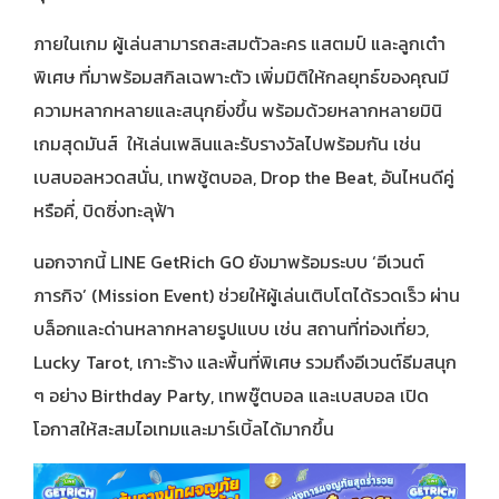
ภายในเกม ผู้เล่นสามารถสะสมตัวละคร แสตมป์ และลูกเต๋า
พิเศษ ที่มาพร้อมสกิลเฉพาะตัว เพิ่มมิติให้กลยุทธ์ของคุณมี
ความหลากหลายและสนุกยิ่งขึ้น พร้อมด้วยหลากหลายมินิ
เกมสุดมันส์ ให้เล่นเพลินและรับรางวัลไปพร้อมกัน เช่น
เบสบอลหวดสนั่น, เทพชู้ตบอล, Drop the Beat, อันไหนดีคู่
หรือคี่, บิดซิ่งทะลุฟ้า
นอกจากนี้ LINE GetRich GO ยังมาพร้อมระบบ ‘อีเวนต์
ภารกิจ’ (Mission Event) ช่วยให้ผู้เล่นเติบโตได้รวดเร็ว ผ่าน
บล็อกและด่านหลากหลายรูปแบบ เช่น สถานที่ท่องเที่ยว,
Lucky Tarot, เกาะร้าง และพื้นที่พิเศษ รวมถึงอีเวนต์ธีมสนุก
ๆ อย่าง Birthday Party, เทพชู๊ตบอล และเบสบอล เปิด
โอกาสให้สะสมไอเทมและมาร์เบิ้ลได้มากขึ้น