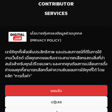
CONTRIBUTOR
SERVICES
ลงทะเบียนรับข่าวสารจากเรา
นโยบายคุ้มครองข้อมูลส่วนบุคคล
(ให้มีการเลือกความสนใจ / ชอบข่าวด้านใด)
(PRIVACY POLICY)
เราใช้คุกกี้เพื่อเพิ่มประสิทธิภาพ และประสบการณ์ที่ดีในการใช้
งานเว็บไซต์ เมื่อคุณกดยอมรับเราจะสามารถเลือกแสดงสิ่งที่น่า
สนใจสำหรับคุณได้โดยเฉพาะ และหากคุณต้องการเปลี่ยนการตั้ง
ค่าของคุกกี้สามารถเลือกตั้งค่าความยินยอมการใช้คุกกี้ได้ โดย
คลิก "การตั้งค่า"
Email:
nont@digitaljam.asia
ยอมรับ
Tel:
090-983-8378
ปฏิเสธ
Copyright © 2022 DIGITAL JAM All rights reserved.