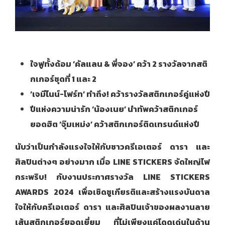
ใจฟูทั้งด้อม
‘คัลแลน & พี่จอง’ คว้า 2 รางวัลจากสติ
กเกอร์ชุดที่ 1 และ 2
‘เจมีไนน์-โฟร์ท’ ทำถึง! คว้ารางวัลสติกเกอร์คู่แห่งปี
ปีแห่งความน่ารัก
‘น้องเนย’ นำทัพคว้าสติกเกอร์
ยอดฮิต ‘จุ๊มเหม่ง’ คว้าสติกเกอร์ติดเทรนด์แห่งปี
นับว่าเป็นกำลังแรงใจให้กับชาวครีเอเตอร์ ดารา และ
ศิลปินต่างๆ อย่างมาก เมื่อ
LINE STICKERS จัดใหญ่ไฟ
กระพริบ! กับงานประกาศรางวัล LINE STICKERS
AWARDS 2024 เพื่อเชิดชูเกียรติและสร้างแรงบันดาล
ใจให้กับครีเอเตอร์ ดารา และศิลปินเจ้าของผลงานลาย
เส้นสติกเกอร์ยอดเยี่ยม ที่ไม่เพียงแค่โดดเด่นในด้าน