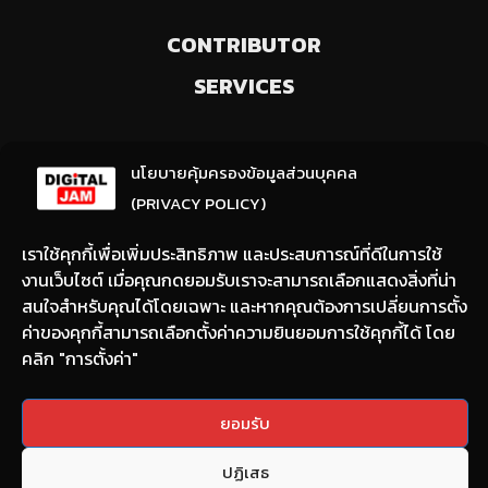
CONTRIBUTOR
SERVICES
ลงทะเบียนรับข่าวสารจากเรา
นโยบายคุ้มครองข้อมูลส่วนบุคคล
(ให้มีการเลือกความสนใจ / ชอบข่าวด้านใด)
(PRIVACY POLICY)
เราใช้คุกกี้เพื่อเพิ่มประสิทธิภาพ และประสบการณ์ที่ดีในการใช้
งานเว็บไซต์ เมื่อคุณกดยอมรับเราจะสามารถเลือกแสดงสิ่งที่น่า
สนใจสำหรับคุณได้โดยเฉพาะ และหากคุณต้องการเปลี่ยนการตั้ง
ค่าของคุกกี้สามารถเลือกตั้งค่าความยินยอมการใช้คุกกี้ได้ โดย
คลิก "การตั้งค่า"
Email:
nont@digitaljam.asia
ยอมรับ
Tel:
090-983-8378
ปฏิเสธ