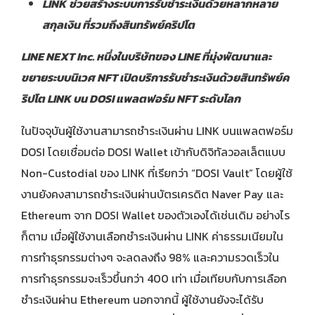
LINK
ช่วยสร้างระบบการรับชำระเงินด้วยหลากหลาย
สกุลเงิน ที่รวมถึงสินทรัพย์คริปโต
LINE NEXT Inc.
หนึ่งในบริษัทของ
LINE ที่มุ่งพัฒนาและ
ขยายระบบนิเวศ NFT เปิดบริการรับชำระเงินด้วยสินทรัพย์ค
ริปโต
LINK
บน
DOSI
แพลตฟอร์ม
NFT
ระดับโลก
ในปัจจุบันผู้ใช้งานสามารถชำระเงินผ่าน LINK บนแพลตฟอร์ม
DOSI โดยเชื่อมต่อ DOSI Wallet เข้ากับดิจิทัลวอลเล็ตแบบ
Non-Custodial
ของ LINK ที่เรียกว่า “DOSI Vault” โดยผู้ใช้
งานยังคงสามารถชำระเงินผ่านบัตรเครดิต Naver Pay และ
Ethereum จาก DOSI Wallet ของตัวเองได้เช่นเดิม อย่างไร
ก็ตาม เมื่อผู้ใช้งานเลือกชำระเงินผ่าน LINK ค่าธรรมเนียมใน
การทำธุรกรรมต่างๆ จะลดลงถึง 98% และความรวดเร็วใน
การทำธุรกรรมจะเร็วขึ้นกว่า 400 เท่า เมื่อเทียบกับการเลือก
ชำระเงินผ่าน Ethereum นอกจากนี้ ผู้ใช้งานยังจะได้รับ