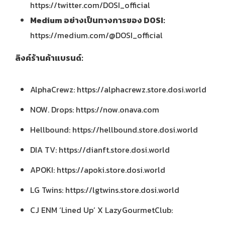
https://twitter.com/DOSI_official
Medium
อย่างเป็นทางการของ
DOSI:
https://medium.com/@DOSI_official
ลิงค์ร้านค้าแบรนด์
:
AlphaCrewz: https://alphacrewz.store.dosi.world
NOW. Drops:
https://now.onava.com
Hellbound: https://hellbound.store.dosi.world
DIA TV: https://dianft.store.dosi.world
APOKI:
https://apoki.store.dosi.world
LG Twins:
https://lgtwins.store.dosi.world
CJ ENM ‘Lined Up’ X LazyGourmetClub: