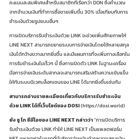
คะแนนสะสมพิเศษสำหรับสมาชิกที่เรียกว่า DON ซึ่งคำนวณ
จากจำนวนเงินที่ทำการซื้อขายเพิ่มขึ้น 30% เมื่อเทียบกับการ
ชำระเงินด้วยรูปแบบอื่นๆ
การเปิดบริการรับชำระเงินด้วย LINK
จะช่วยเพิ่มศักยภาพให้
LINE NEXT สามารถขยายระบบการจ่ายเงินโดยใช้หลายสกุล
เงินได้กว้างขวางมากยิ่งขึ้น และมีแผนการที่จะเพิ่มทางเลือกใน
การรับชำระเงินในเร็วๆ นี้ ซึ่งการเปิดตัว LINK ในฐานะเครื่อง
มือการจ่ายเงินระดับสากลจะสามารถเสริมสร้างความเข้มแข็ง
ให้กับระบบนิเวศบล็อกเชนของ LINE ได้มากยิ่งขึ้นเช่นกัน
สามารถอ่านรายละเอียดเกี่ยวกับบริการรับชำระเงิน
ด้วย
LINK ได้ที่เว็บไซต์ของ DOSI
(
https://dosi.world
)
ยัง ซู โก
ซีอีโอของ
LINE NEXT
กล่าวว่า
“การเปิดบริการ
รับชำระเงินด้วย LINK
ทำให้ LINE NEXT เป็นแพลตฟอร์ม
NFT แพลตฟอร์มแรกที่มีบริการจ่ายเงินด้วยหลายสกุลเงิน