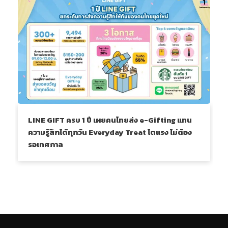
LINE GIFT ครบ 1 ปี เผยคนไทยส่ง e-Gifting แทน
ความรู้สึกได้ทุกวัน Everyday Treat โตแรง ไม่ต้อง
รอเทศกาล