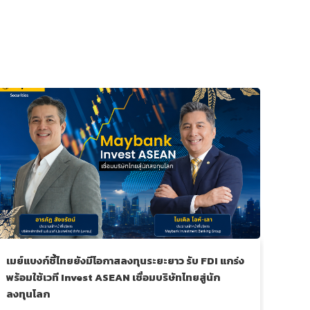
เมย์แบงก์ชี้ไทยยังมีโอกาสลงทุนระยะยาว รับ FDI แกร่ง
เมย์
พร้อมใช้เวที Invest ASEAN เชื่อมบริษัทไทยสู่นัก
ในงา
ลงทุนโลก
การ