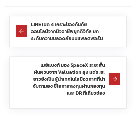
LINE เปิด 4 เกราะป้องกันภัย
ออนไลน์จากมิจฉาชีพยุคดิจิทัล ยก
ระดับความปลอดภัยบนแพลตฟอร์ม
เมย์แบงก์ มอง SpaceX ระยะสั้น
ผันผวนจาก Valuation สูง แต่ระยะ
ยาวยังเป็นผู้นำเทคโนโลยีอวกาศที่น่า
จับตามอง ชี้โอกาสลงทุนผ่านกองทุน
และ DR ที่เกี่ยวข้อง