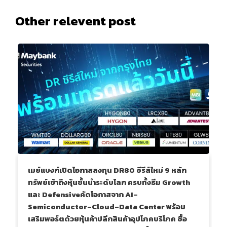
Other relevent post
เมย์แบงก์เปิดโอกาสลงทุน DR80 ซีรีส์ใหม่ 9 หลัก
ทรัพย์เข้าถึงหุ้นชั้นนำระดับโลก ครบทั้งธีม Growth
และ Defensiveคัดโอกาสจาก AI–
Semiconductor–Cloud–Data Center พร้อม
เสริมพอร์ตด้วยหุ้นค้าปลีกสินค้าอุปโภคบริโภค ซื้อ