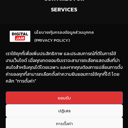
SERVICES
ลงทะเบียนรับข่าวสารจากเรา
นโยบายคุ้มครองข้อมูลส่วนบุคคล
(ให้มีการเลือกความสนใจ / ชอบข่าวด้านใด)
(PRIVACY POLICY)
เราใช้คุกกี้เพื่อเพิ่มประสิทธิภาพ และประสบการณ์ที่ดีในการใช้
งานเว็บไซต์ เมื่อคุณกดยอมรับเราจะสามารถเลือกแสดงสิ่งที่น่า
สนใจสำหรับคุณได้โดยเฉพาะ และหากคุณต้องการเปลี่ยนการตั้ง
ค่าของคุกกี้สามารถเลือกตั้งค่าความยินยอมการใช้คุกกี้ได้ โดย
คลิก "การตั้งค่า"
Email:
nont@digitaljam.asia
ยอมรับ
Tel:
090-983-8378
ปฏิเสธ
Copyright © 2022 DIGITAL JAM All rights reserved.
การตั้งค่า