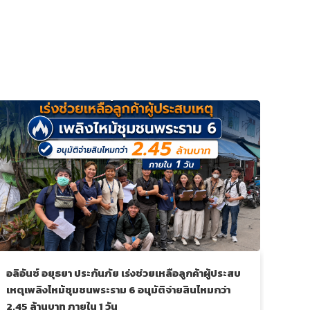
อลิอันซ์ อยุธยา ประกันภัย เร่งช่วยเหลือลูกค้าผู้ประสบ
อลิอั
เหตุเพลิงไหม้ชุมชนพระราม 6 อนุมัติจ่ายสินไหมกว่า
ทัพผ
2.45 ล้านบาท ภายใน 1 วัน