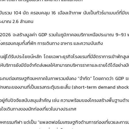
่งขันรวม 104 นัด ครอบคลุม 16 เมืองเจ้าภาพ นับเป็นทัวร์นาเมนต์ที่มีข
ประมาณ 2.6 ล้านคน
6 จะสร้างมูลค่า GDP รวมในภูมิภาคอเมริกาเหนือประมาณ 9–9.1 พัน
่งครอบคลุมทั้งที่พัก การเดินทาง อาหาร และความบันเทิง
็นผู้ได้รับประโยชน์หลัก โดยเฉพาะธุรกิจโรงแรมที่มีอัตราการเข้าพัก
ให้บริการยังมีข้อจำกัดส่งผลให้สามารถบริหารราคาและรายได้ได้อย่างม
่ผลกระทบต่อเศรษฐกิจมหภาคในภาพรวมยังคง “จำกัด” โดยคาดว่า GDP ของ
ักษณะของงานที่เป็นแรงกระตุ้นระยะสั้น (short-term demand shock)
นอยู่กับปัจจัยสนับสนุนสำคัญ เช่น ความพร้อมของโครงสร้างพื้นฐานด้า
นใจเดินทางของนักท่องเที่ยวในบางประเทศ
หกรรมกีฬา แต่เป็น “แพลตฟอร์มเศรษฐกิจด้านการท่องเที่ยวและการบริ