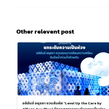
Other relevent post
อลิอันซ์ อยุธยา ชวนสัมผัส “Level Up the Care by
Allianz Ayudhya” นิทรรศการยกระดับความเป็นห่วง