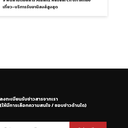
เที่ยว–บริการรับอานิสงส์สูงสุด
2.45
ลงทะเบียนรับข่าวสารจากเรา
(ให้มีการเลือกความสนใจ / ชอบข่าวด้านใด)