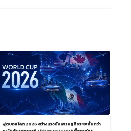
ฟุตบอลโลก 2026 สร้างแรงขับเศรษฐกิจระยะสั้นกว่า
อลิอั
9 พันล้านดอลลาร์ Allianz Research ชี้ภาคท่อง
เหตุ