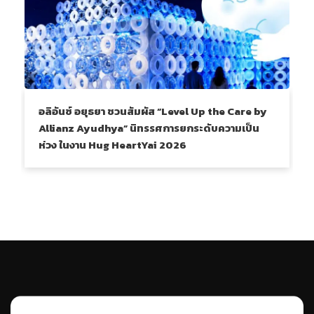
อลิอันซ์ อยุธยา ชวนสัมผัส “Level Up the Care by
Allianz Ayudhya” นิทรรศการยกระดับความเป็น
ห่วง ในงาน Hug HeartYai 2026