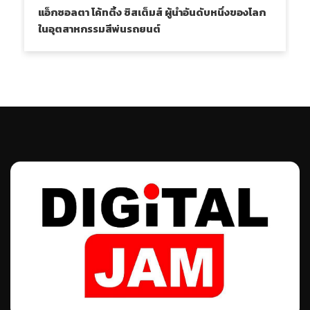
แอ็กซอลตา โค้ทติ้ง ซิสเต็มส์ ผู้นำอันดับหนึ่งของโลก
ในอุตสาหกรรมสีพ่นรถยนต์