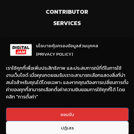
CONTRIBUTOR
SERVICES
ลงทะเบียนรับข่าวสารจากเรา
นโยบายคุ้มครองข้อมูลส่วนบุคคล
(ให้มีการเลือกความสนใจ / ชอบข่าวด้านใด)
(PRIVACY POLICY)
เราใช้คุกกี้เพื่อเพิ่มประสิทธิภาพ และประสบการณ์ที่ดีในการใช้
งานเว็บไซต์ เมื่อคุณกดยอมรับเราจะสามารถเลือกแสดงสิ่งที่น่า
สนใจสำหรับคุณได้โดยเฉพาะ และหากคุณต้องการเปลี่ยนการตั้ง
ค่าของคุกกี้สามารถเลือกตั้งค่าความยินยอมการใช้คุกกี้ได้ โดย
คลิก "การตั้งค่า"
Email:
nont@digitaljam.asia
ยอมรับ
Tel:
090-983-8378
ปฏิเสธ