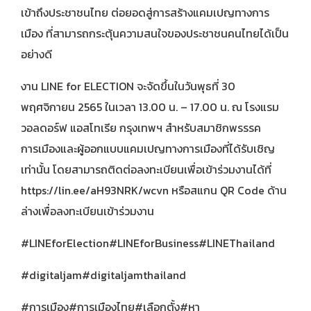
เข้าถึงประชาชนไทย ต่อยอดสู่การสร้างแคมเปญทางการ
เมือง ที่สามารถกระตุ้นความสนใจของประชาชนคนไทยได้เป็น
อย่างดี
งาน LINE for ELECTION จะจัดขึ้นในวันพุธที่ 30
พฤศจิกายน 2565 ในเวลา 13.00 น. – 17.00 น. ณ โรงแรม
วอลดอร์ฟ แอสโทเรีย กรุงเทพฯ
สำหรับสมาชิกพรรรค
การเมืองและผู้ออกแบบแคมเปญทางการเมืองที่ได้รับเชิญ
เท่านั้น โดยสามารถติดต่อลงทะเบียนเพื่อเข้าร่วมงานได้ที่
https://lin.ee/aH93NRK/wcvn
หรือสแกน QR Code ด้าน
ล่างเพื่อลงทะเบียนเข้าร่วมงาน
#LINEforElection
#LINEforBusiness
#LINEThailand
#digitaljam
#digitaljamthailand
#การเมือง
#การเมืองไทย
#เลือกตั้ง
#หา