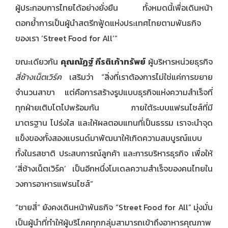
ผู้ประกอบการไทยได้อย่างยั่งยืน ทั้งหมดนี้เพื่อเดินหน้า
ตอกย้ำการเป็นผู้นำสตรีทฟู้ดแห่งประเทศไทยตามพันธกิจ
ของเรา ‘Street Food for All’”
ขณะเดียวกัน
คุณณัฏฐ์ กีรติเก้าทรัพย์
ผู้บริหารหน่วยธุรกิจ
สี่ช้างเน็ตเวิร์ค
เสริมว่า “สิ่งที่เราต้องการไม่ใช่แค่การขยาย
จำนวนสาขา แต่คือการสร้างรูปแบบธุรกิจแห่งความสำเร็จที่
ทุกฝ่ายเติบโตไปพร้อมกัน ภายใต้ระบบแฟรนไชส์ที่มี
มาตรฐาน โปร่งใส และให้ผลตอบแทนที่เป็นธรรม เราจะนำจุด
แข็งของทั้งสองแบรนด์มาพัฒนาให้เกิดความสมบูรณ์แบบ
ทั้งในรสชาติ ประสบการณ์ลูกค้า และการบริหารธุรกิจ เพื่อให้
‘สี่ช้างเน็ตเวิร์ค’ เป็นอีกหนึ่งโมเดลความสำเร็จของคนไทยใน
วงการอาหารแฟรนไชส์”
“ชายสี่” ยังคงเดินหน้าพันธกิจ “Street Food for All” มุ่งมั่น
เป็นผู้นำที่ทำให้ผู้บริโภคทุกกลุ่มสามารถเข้าถึงอาหารคุณภาพ