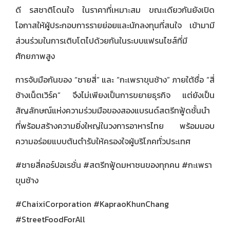
ดี รสชาติโดนใจ ในราคาที่เหมาะสม ขณะเดียวกันยังเปิด
โอกาสให้ผู้ประกอบการรายย่อยและนักลงทุนที่สนใจ เข้ามามี
ส่วนร่วมในการเติบโตไปด้วยกันในระบบแฟรนไชส์ที่มี
ศักยภาพสูง
การจับมือกันของ “ชายสี่” และ “กะเพราขุนช้าง” ภายใต้ชื่อ “สี่
ช้างเน็ตเวิร์ค” จึงไม่เพียงเป็นการขยายธุรกิจ แต่ยังเป็น
สัญลักษณ์แห่งความร่วมมือของสองแบรนด์สตรีทฟู้ดชั้นนำ
ที่พร้อมสร้างความยิ่งใหญ่ในวงการอาหารไทย พร้อมมอบ
ความอร่อยแบบต้นตำรับให้ครองใจผู้บริโภคทั่วประเทศ
#ชายสี่คอร์ปอเรชั่น #สตรีทฟู้ดมหาชนของทุกคน #กะเพรา
ขุนช้าง
#ChaixiCorporation #KapraoKhunChang
#StreetFoodForAll