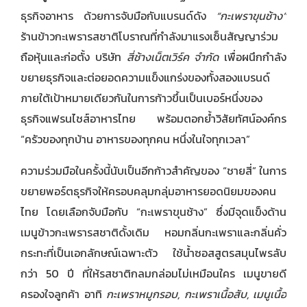
ธุรกิจอาหาร ด้วยการจับมือกับแบรนด์ดัง
“กะเพราขุนช้าง”
ร้านข้าวกะเพรารสชาติโบราณที่กำลังมาแรงเซ็นสัญญาร่วม
ถือหุ้นและก่อตั้ง บริษัท
สี่ช้างเน็ตเวิร์ค จำกัด
เพื่อผนึกกำลัง
ขยายธุรกิจและต่อยอดความแข็งแกร่งของทั้งสองแบรนด์
ภายใต้เป้าหมายเดียวกันในการก้าวขึ้นเป็นเบอร์หนึ่งของ
ธุรกิจแฟรนไชส์อาหารไทย พร้อมตอกย้ำวิสัยทัศน์องค์กร
“ครัวของทุกบ้าน อาหารของทุกคน หนึ่งในใจทุกเวลา”
ความร่วมมือในครั้งนี้นับเป็นอีกก้าวสำคัญของ “ชายสี่” ในการ
ขยายพอร์ตธุรกิจให้ครอบคลุมกลุ่มอาหารยอดนิยมของคน
ไทย โดยเลือกจับมือกับ “กะเพราขุนช้าง” ซึ่งมีจุดแข็งด้าน
เมนูข้าวกะเพรารสชาติดั้งเดิม หอมกลิ่นกะเพราและกลิ่นคั่ว
กระทะที่เป็นเอกลักษณ์เฉพาะตัว ใช้น้ำซอสสูตรสมุนไพรลับ
กว่า 50 ปี ที่ให้รสชาติกลมกล่อมไม่เหมือนใคร เมนูขายดี
ครองใจลูกค้า อาทิ
กะเพราหมูกรอบ
,
กะเพราเนื้อสับ
,
เมนูเนื้อ