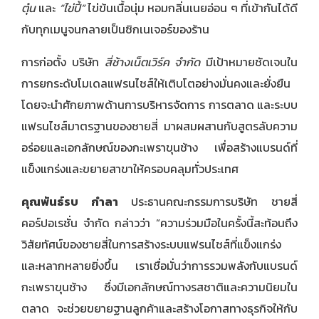
ตุ๋น
และ
“
ไข่ปี้
”
ไข่ข้นเนื้อนุ่ม หอมกลิ่นเนยอ่อน ๆ ที่เข้ากันได้ดี
กับทุกเมนูจนกลายเป็นซิกเนเจอร์ของร้าน
การก่อตั้ง บริษัท
สี่ช้างเน็ตเวิร์ค จำกัด
มีเป้าหมายชัดเจนใน
การยกระดับโมเดลแฟรนไชส์ให้เติบโตอย่างมั่นคงและยั่งยืน
โดยจะนำศักยภาพด้านการบริหารจัดการ การตลาด และระบบ
แฟรนไชส์มาตรฐานของชายสี่ มาผสมผสานกับสูตรลับความ
อร่อยและเอกลักษณ์ของกะเพราขุนช้าง เพื่อสร้างแบรนด์ที่
แข็งแกร่งและขยายสาขาให้ครอบคลุมทั่วประเทศ
คุณพันธ์รบ กำลา
ประธานคณะกรรมการบริษัท ชายสี่
คอร์ปอเรชั่น จำกัด กล่าวว่า “ความร่วมมือในครั้งนี้สะท้อนถึง
วิสัยทัศน์ของชายสี่ในการสร้างระบบแฟรนไชส์ที่แข็งแกร่ง
และหลากหลายยิ่งขึ้น เราเชื่อมั่นว่าการรวมพลังกับแบรนด์
กะเพราขุนช้าง ซึ่งมีเอกลักษณ์ทางรสชาติและความนิยมใน
ตลาด จะช่วยขยายฐานลูกค้าและสร้างโอกาสทางธุรกิจให้กับ