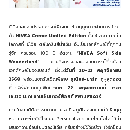
นีเวียขอมอบประสบการณ์พิเศษในช่วงฤดูหนาวผ่านการเปิด
ตัว
NIVEA Creme Limited Edition
ทั้ง 4 ลวดลาย ใน
โอกาสที่
นีเวีย ตลับครีมสีน้ำเงิน อันเป็นเอกลักษณ์ที่ทุกคน
รู้จัก ครบรอบ 100 ปี จัดงาน
“NIVEA Soft Skin
Wonderland”
ผ่านกิจกรรมและประสบการณ์ที่สะท้อน
เอกลักษณ์ของแบรนด์ ตั้งแต่
วันที่ 20-23 พฤศจิกายน
2568
พร้อมแขกรับเชิญพิเศษ
จูเนียร์-มาร์ค
คู่หูสุดฮอต
ที่มาเสิร์ฟความนุ่มฟินใน
วันที่ 22 พฤศจิกายนนี้ เวลา
16.00 น. ณ ลานเซ็นเตอร์พ้อยท์ สยามสแควร์
ภายในงานมีกิจกรรมมากมาย อาทิ สตูดิโอคอนเทนต์ในธีมฤดู
หนาว การถ่ายวิดีโอแบบ Personalized และโซนไฮไลท์ที่นำ
เสนอความอ่อนโยนของนีเวีย ครีมอย่างมีชีวิตชีวา เวิร์กช็อป