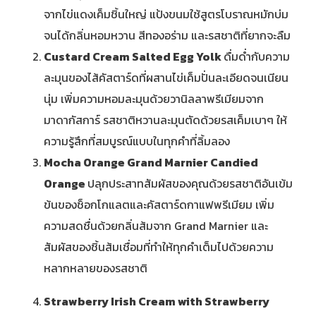
จากไข่แดงเค็มชิ้นใหญ่ แป้งขนมใช้สูตรโบราณหมักบ่ม
จนได้กลิ่นหอมหวาน สีทองอร่าม และรสชาติที่ยากจะลืม
Custard Cream Salted Egg Yolk
ดื่มด่ำกับความ
ละมุนของไส้คัสตาร์ดที่ผสานไข่เค็มปั่นละเอียดจนเนียน
นุ่ม เพิ่มความหอมละมุนด้วยวานิลลาพรีเมียมจาก
มาดากัสการ์ รสชาติหวานละมุนตัดด้วยรสเค็มเบาๆ ให้
ความรู้สึกที่สมบูรณ์แบบในทุกคำที่ลิ้มลอง
Mocha Orange Grand Marnier Candied
Orange
ปลุกประสาทสัมผัสของคุณด้วยรสชาติอันเข้ม
ข้นของช็อกโกแลตและคัสตาร์ดกาแฟพรีเมียม เพิ่ม
ความสดชื่นด้วยกลิ่นส้มจาก Grand Marnier และ
สัมผัสของชิ้นส้มเชื่อมที่ทำให้ทุกคำเต็มไปด้วยความ
หลากหลายของรสชาติ
Strawberry Irish Cream with Strawberry