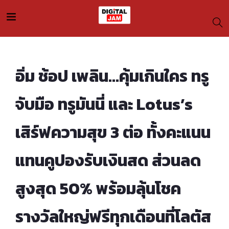
อิ่ม ช้อป เพลิน…คุ้มเกินใคร ทรู
จับมือ ทรูมันนี่ และ Lotus’s
เสิร์ฟความสุข 3 ต่อ ทั้งคะแนน
แทนคูปองรับเงินสด ส่วนลด
สูงสุด 50% พร้อมลุ้นโชค
รางวัลใหญ่ฟรีทุกเดือนที่โลตัส