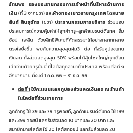
รัตนพร รองประธานกรรมการเจ้าหน้าที่บริหารด้านการ
เงิน
(ที่ 3 จากขวา) และ
ห้างทองเยาวราชกรุงเทพ
โดย
นาย
สันต์ สินธุฉัตร
(ขวา)
ประธานกรรมการบริหาร
ร่วมมอบ
ประสบการณ์ความคุ้มค่าให้ลูกค้าทรู-ลูกค้าแบรนด์ดีแทค อิ่ม
ช้อป เพลิน ด้วยสิทธิพิเศษที่คัดสรรมาให้อย่างหลากหลาย
ตรงใจยิ่งขึ้น พบกับความสุขสุดคุ้ม3 ต่อ ทั้งรับคูปองแทน
เงินสด ทั้งส่วนลดสูงสุด 50% พร้อมได้ลุ้นโชคใหญ่ทุกเดือน
เมื่อจ่ายด้วยทรูมันนี่ ที่โลตัสทุกสาขาทั่วประเทศ พร้อมดีลดี ๆ
อีกมากมาย ตั้งแต่ 1 ก.ค. 66 – 31 ธ.ค. 66
ต่อที่
1
ใช้คะแนนแลกคูปองส่วนลดเงินสด ณ ร้านค้า
ในโลตัสที่ร่วมรายการ
ลูกค้าทรู ใช้ 39 และ 79 ทรูพอยท์
,
ลูกค้าแบรนด์ดีแทค ใช้ 199
และ 399 คอยน์
แลกรับส่วนลด 10 บาทและ 20 บาท และ
สมาชิกมายโลตัส ใช้ 20 โลตัสคอยน์ แลกรับส่วนลด 20