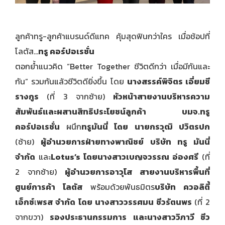
ลูกค้าทรู-ลูกค้าแบรนด์ดีแทค คุ้มสุดฟินกว่าใคร เมื่อช้อปที่
โลตัส…
ทรู คอร์ปอเรชั่น
ตอกย้ำแนวคิด “Better Together ชีวิตดีกว่า เมื่อมีกันและ
กัน” รวมกันแล้วชีวิตดียิ่งขึ้น โดย
นางสรรค์พิจิตร เอี่ยมชี
รางกูร
(ที่ 3 จากซ้าย)
หัวหน้าสายงานบริหารความ
สัมพันธ์และผสานสิทธิประโยชน์ลูกค้า บมจ.ทรู
คอร์ปอเรชั่น
ผนึก
ทรูมันนี่ โดย
นายกรวุฒิ ปวิตรปก
(ซ้าย)
ผู้อำนวยการฝ่ายทางพาณิชย์ บริษัท ทรู มันนี่
จำกัด
และ
Lotus’s
โดยนางสาวเบญจวรรณ อ่องศรี
(ที่
2 จากซ้าย)
ผู้อำนวยการอาวุโส สายงานบริหารพื้นที่
ศูนย์การค้า โลตัส
พร้อมด้วยพันธมิตร
บริษัท ควอลิตี้
เอ็กซ์
เ
พรส จำกัด
โดย นางสาววรรศมน ชีวรัตนพร
(ที่ 2
จากขวา)
รองประธานกรรมการ และนางสาววิภาวี ชีว