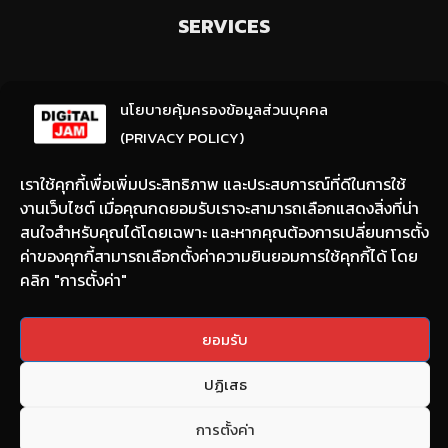
SERVICES
ลงทะเบียนรับข่าวสารจากเรา
นโยบายคุ้มครองข้อมูลส่วนบุคคล
(ให้มีการเลือกความสนใจ / ชอบข่าวด้านใด)
(PRIVACY POLICY)
เราใช้คุกกี้เพื่อเพิ่มประสิทธิภาพ และประสบการณ์ที่ดีในการใช้
งานเว็บไซต์ เมื่อคุณกดยอมรับเราจะสามารถเลือกแสดงสิ่งที่น่า
สนใจสำหรับคุณได้โดยเฉพาะ และหากคุณต้องการเปลี่ยนการตั้ง
ค่าของคุกกี้สามารถเลือกตั้งค่าความยินยอมการใช้คุกกี้ได้ โดย
คลิก "การตั้งค่า"
Email:
nont@digitaljam.asia
ยอมรับ
Tel:
090-983-8378
ปฏิเสธ
Copyright © 2022 DIGITAL JAM All rights reserved.
การตั้งค่า