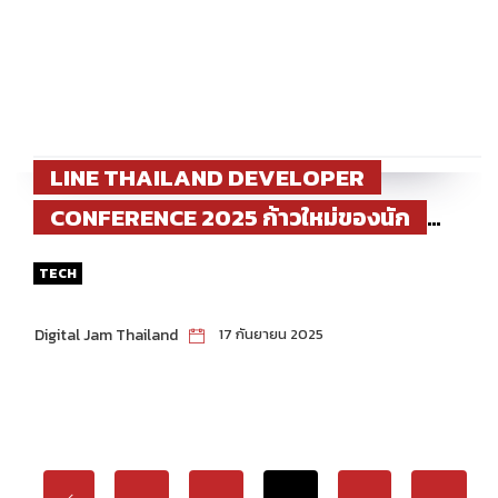
LINE THAILAND DEVELOPER
CONFERENCE 2025 ก้าวใหม่ของนัก
พัฒนาไทยสู่ยุค AI-Driven ชู AI และ
TECH
LINE MINI App เทรนด์เทคโนโลยีเด่น
เสริมพลังนักพัฒนา
Digital Jam Thailand
17 กันยายน 2025