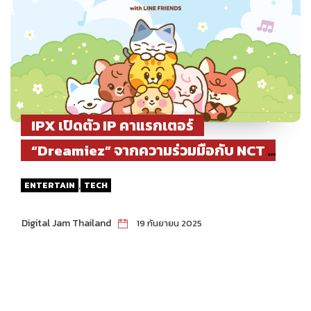
IPX เปิดตัว IP คาแรกเตอร์
“Dreamiez” จากความร่วมมือกับ NCT
DREAM อย่างเป็นทางการ พร้อมพ็อปอัป
,
ENTERTAIN
TECH
สโตร์สุดพิเศษในกรุงเทพฯ และอีกหลาย
ประเทศทั่วโลก
Digital Jam Thailand
19 กันยายน 2025