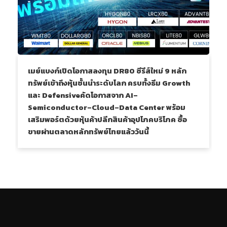
เมย์แบงก์เปิดโอกาสลงทุน DR80 ซีรีส์ใหม่ 9 หลัก
ทรัพย์เข้าถึงหุ้นชั้นนำระดับโลก ครบทั้งธีม Growth
และ Defensiveคัดโอกาสจาก AI–
Semiconductor–Cloud–Data Center พร้อม
เสริมพอร์ตด้วยหุ้นค้าปลีกสินค้าอุปโภคบริโภค ซื้อ
ขายผ่านตลาดหลักทรัพย์ไทยแล้ววันนี้