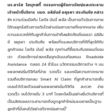
มร.ลาร์ส ไฮบุทสกี้ กรรมการผู้จัดการใหญ่และประธาน
เจ้าหน้าที่บริหาร
บมจ. อลิอันซ์ อยุธยา ประกันภัย กล่าว
ว่า
ความร่วมมือกับ โลตัส มันนี่ พลัส เป็นการดำเนินการภาย
ใต้กลยุทธ์สร้างการเติบโตผ่านช่องทางขายที่หลากหลาย เพิ่ม
ความสะดวกให้กับลูกค้าในการเข้าถึงผลิตภัณฑ์ของเรา
อลิอัน
ซ์ อยุธยา ประกันภัย
พร้อมที่จะมอบบริการที่ดีที่สุดให้กับ
ลูกค้าของ โลตัส มันนี่ พลัส ทุกท่านที่ซื้อประกันรถยนต์ของ
เรา ด้วยบริการ
ช่วยเหลือฉุกเฉินบนท้องถนน Roadside
Assistance
ตลอด 24 ชั่วโมง นวัตกรรมบริการต่าง ๆ บน
แพลตฟอร์มดิจิทัลที่ง่าย รวดเร็ว และเหนือความคาดหมาย
รวมถึงบริการเคลม Smart AI Claim ที่ลูกค้าสามารถยื่น
เคลมได้ด้วยตัวเองผ่านแพลตฟอร์มดิจิทัล สะดวก ง่าย
รวดเร็ว จบได้ภายใน 3 นาที โดยหวังเป็นอย่างยิ่งว่าบริการที่
เป็นเลิศของเราจะสามารถดึงดูดลูกค้าใหม่และขยายเป็นฐาน
ลูกค้าที่มั่นคงได้อย่างดีจากช่องทางนี้”