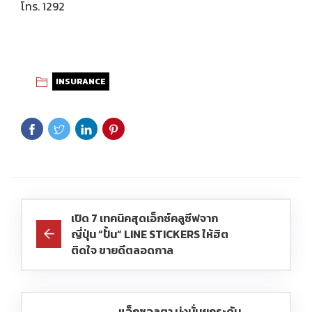
โทร. 1292
INSURANCE
เปิด 7 เทคนิคสุดเอ็กซ์คลูซีฟจาก
ญี่ปุ่น “ปั้น” LINE STICKERS ให้ฮิต
ติดใจ ขายดีตลอดกาล
แอ็กซอลตา มุ่งมั่นยกระดับ