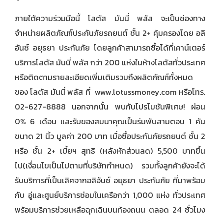
ภายใต้ความร่วมมือนี้ โลตัส มันนี่ พลัส จะเป็นช่องทาง
จำหน่ายผลิตภัณฑ์
ประกันภัยรถยนต์ ชั้น 2+
คุ้มครองโดย
อลิ
อันซ์ อยุธยา ประกันภัย
โดยลูกค้าสามารถซื้อได้ที่เคาน์เตอร์
บริการโลตัส มันนี่ พลัส กว่า 200 แห่งในห้างโลตัสทั่วประเทศ
หรือติดตามรายละเอียดเพิ่มเติมรวมถึงผลิตภัณฑ์ทั้งหมด
ของ โลตัส มันนี่ พลัส ที่ www.lotussmoney.com หรือโทร.
02-627-8888 นอกจากนั้น พบกับโปรโมชันพิเศษ! ผ่อน
0% 6 เดือน และรับของสมนาคุณเป็นร่มพับสามตอน 1 คัน
ขนาด 21 นิ้ว มูลค่า 200 บาท เมื่อซื้อประกันภัยรถยนต์ ชั้น 2
หรือ ชั้น 2+ เบี้ยฯ สุทธิ (หลังหักส่วนลด) 5,500 บาทขึ้น
ไป(เงื่อนไขเป็นไปตามที่บริษัทกำหนด) รวมทั้งลูกค้ายังจะได้
รับบริการที่เป็นเลิศจา
กอลิอันซ์ อยุธยา ประกันภัย
ที่มาพร้อม
กับ
อู่และศูนย์บริการซ่อมในเครือ
กว่า 1,000 แห่ง ทั่วประเทศ
พร้อม
บริการช่วยเหลือฉุกเฉินบนท้องถนน
ตลอด 24 ชั่วโมง