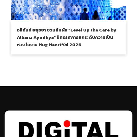
อลิอันซ์ อยุธยา ชวนสัมผัส “Level Up the Care by
Allianz Ayudhya” นิทรรศการยกระดับความเป็น
ห่วง ในงาน Hug HeartYai 2026